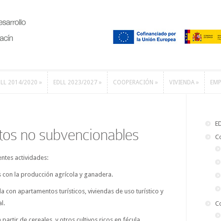
LL 2014/2020
»
EDLL 2023/2027
»
COOPERACIÓN
»
VIVIENDA
»
EMP
LL 2014/2020
»
EDLL 2023/2027
»
COOPERACIÓN
»
VIVIENDA
»
EMP
E
stos no subvencionables
C
entes actividades:
s con la producción agrícola y ganadera.
a con apartamentos turísticos, viviendas de uso turístico y
l.
C
partir de cereales, y otros cultivos ricos en fécula,