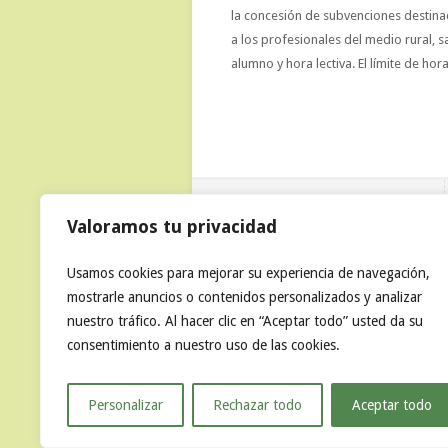
la concesión de subvenciones destina
a los profesionales del medio rural, s
alumno y hora lectiva. El límite de hor
Test de Marketing Pymes
Valoramos tu privacidad
Usamos cookies para mejorar su experiencia de navegación,
mostrarle anuncios o contenidos personalizados y analizar
nuestro tráfico. Al hacer clic en “Aceptar todo” usted da su
consentimiento a nuestro uso de las cookies.
Personalizar
Rechazar todo
Aceptar todo
2026 ASIADER | Ctra. Comarcal, A-1512, Km. 44