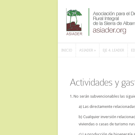
INICIO
ASIADER
»
EJE 4. LEADER
ED
INICIO
ASIADER
»
EJE 4. LEADER
ED
Actividades y ga
1. No serán subvencionables las sigui
a) Las directamente relacionada
b) Cualquier inversión relacionad
viviendas o casas de turismo rura
c) La producción de bioenergía a 