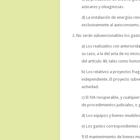
azúcares y oleaginosas.
d) La instalación de energías re
exclusivamente al autoconsumo.
2. No serán subvencionables los gasto
a) Los realizados con anteriorida
su caso, a la del acta de no inici
del artículo 40, tales como hono
b) Los relativos a proyectos f
independiente. El proyecto subv
actividad.
c) El IVA recuperable, y cualquie
de procedimientos judiciales, o g
d) Los equipos y bienes mueble
e) Los gastos correspondientes a
f) El mantenimiento de bienes m