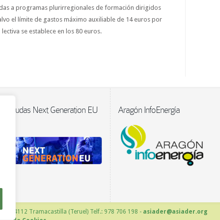
das a programas plurirregionales de formación dirigidos
alvo el límite de gastos máximo auxiliable de 14 euros por
a lectiva se establece en los 80 euros.
Ayudas Next Generation EU
Aragón InfoEnergía
 – 44112 Tramacastilla (Teruel) Telf.: 978 706 198 -
asiader@asiader.org