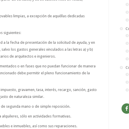
novables limpias, a excepción de aquéllas dedicadas
C
s siguientes:
d a la fecha de presentación de la solicitud de ayuda, y en
o, salvo los gastos generales vinculados a las letras a) y b)
rarios de arquitectos e ingenieros.
ragmentados o en fases que no puedan funcionar de manera
C
encionado debe permitir el pleno funcionamiento de la
r impuesto, gravamen, tasa, interés, recargo, sanción, gasto
asto de naturaleza similar.
s de segunda mano o de simple reposición.
 alquileres, sólo en actividades formativas.
uebles e inmuebles, así como sus reparaciones.