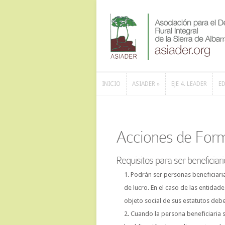
INICIO
ASIADER
»
EJE 4. LEADER
ED
INICIO
ASIADER
»
EJE 4. LEADER
ED
Acciones de For
Requisitos para ser beneficiari
Podrán ser personas beneficiaria
de lucro. En el caso de las entidade
objeto social de sus estatutos deber
Cuando la persona beneficiaria se