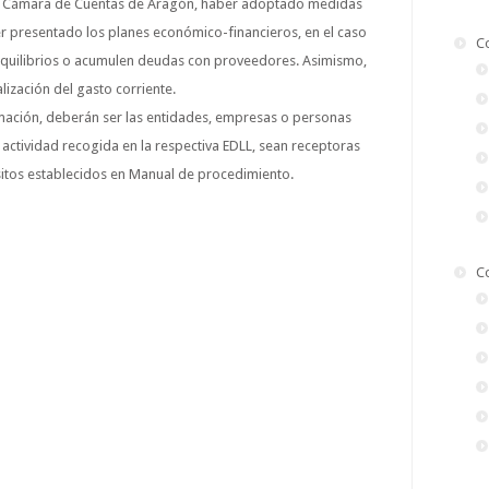
 la Cámara de Cuentas de Aragón, haber adoptado medidas
er presentado los planes económico-financieros, en el caso
C
equilibrios o acumulen deudas con proveedores. Asimismo,
lización del gasto corriente.
rmación, deberán ser las entidades, empresas o personas
ctividad recogida en la respectiva EDLL, sean receptoras
sitos establecidos en Manual de procedimiento.
C