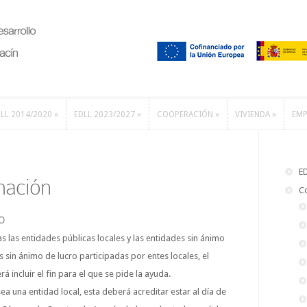
LL 2014/2020
»
EDLL 2023/2027
»
COOPERACIÓN
»
VIVIENDA
»
EMP
LL 2014/2020
»
EDLL 2023/2027
»
COOPERACIÓN
»
VIVIENDA
»
EMP
E
mación
C
o
s las entidades públicas locales y las entidades sin ánimo
s sin ánimo de lucro participadas por entes locales, el
á incluir el fin para el que se pide la ayuda.
a una entidad local, esta deberá acreditar estar al día de