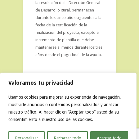
la resolución de la Dirección General
de Desarrollo Rural, permanecen
durante los cinco años siguientes a la
fecha de la certificación de la
finalización del proyecto, excepto el
incremento de plantilla que debe
mantenerse al menos durante los tres
años desde el pago final de la ayuda.
Valoramos tu privacidad
Usamos cookies para mejorar su experiencia de navegación,
mostrarle anuncios o contenidos personalizados y analizar
nuestro tráfico. Al hacer clic en “Aceptar todo” usted da su
2026 ASIADER | Ctra. Comarcal, A-1512, Km. 44 –
consentimiento a nuestro uso de las cookies.
44112 Tramacastilla (Teruel) Telf.: 978 706 198 -
asiader@asiader.org
Aviso Legal
|
Política de Privacidad
|
Política de
Personalizar
Rechazar todo
Aceptar todo